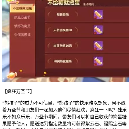
【疯狂万圣节】
“熊孩子”的威力不可估量，“熊孩子”的快乐难以想象，何不趁
着万圣节和朋友们一起加入他们尽情狂欢，疯狂一下呢？独乐
乐不如众乐乐，万圣节期间，蜀友们可以将自己收获的捣蛋糖
果赠予他人，赠送达到指定数量将可获得紫云石、福赐宝石等