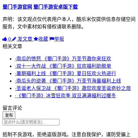
蜀门手游官网
蜀门手游安卓版下载
声明：该文观点仅代表用户本人，酷乐米仅提供信息存储空间
服务，文中素材如有侵权请联系删除。
0
发文章
收藏
举报
相关文章
·南瓜的愤怒 《蜀门手游》万圣节邀你来狂欢
·双十一大作战 《蜀门手游》狂欢福利助脱单
·暑期福利上线 《蜀门手游》夏日狂欢火热进行
·南瓜头的逆袭 《蜀门手游》万圣节海量福利上线
·圣诞老人保卫战 《蜀门手游》邀您欢度圣诞奇妙之旅
·《蜀门手游》冰雪狂欢季 双旦满满福利过暖冬
留言评论
发布
抵制不良游戏，拒绝盗版游戏。注意自我保护，谨防受骗上