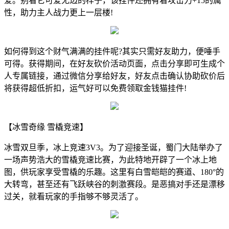
爱。别看它可爱无边的样子，该挂件还拥有着攻击力+15的属
性，助力主人战力更上一层楼!
如何得到这个财气满满的挂件呢?其实只需好友助力，便唾手
可得。获得期间，在好友砍价活动页面，点击分享即可生成个
人专属链接，通过微信分享给好友，好友点击确认协助砍价后
将获得超低折扣，运气好可以免费领取金钱猫挂件!
【冰雪奇缘 雪橇竞速】
冰雪双旦季，冰上竞速3V3。为了迎接圣诞，蜀门大陆举办了
一场声势浩大的雪橇竞速比赛，为此特地开辟了一个冰上地
图，供玩家享受雪橇的乐趣。这里有白雪皑皑的赛道、180°的
大转弯，甚至还有飞跃峡谷的刺激赛段。是恶搞对手还是漂移
过关，就看玩家的手指够不够灵活了。