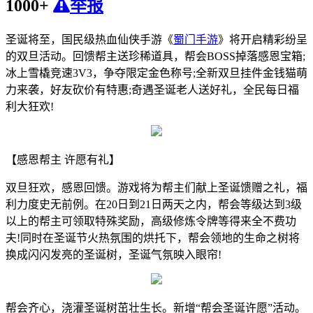
1000+
举报
圣诞将至，国民级热血仙侠手游《
蜀门手游
》将开启精彩纷呈
的双旦活动。回馈帮主送珍稀道具，帮会BOSS掉落感恩宝箱;
冰上雪橇竞速3V3，争夺限定金色称号;全新双旦挂件金钱猫萌
力来袭，好友砍价有特惠;奇遇圣诞老人送好礼，全民每日福
利大狂欢!
【感恩帮主 许愿有礼】
双旦狂欢，感恩回馈。游戏将为帮主们献上圣诞馈赠之礼，福
利力度史无前例。在20日到21日两天之内，帮会等级达到3级
以上的帮主可领取特殊奖励，高级修炼令牌等得来全不费功
夫!同时在圣诞节火热氛围的烘托下，帮会领地的生命之树将
换成闪闪发亮的圣诞树，圣诞气氛映入眼帘!
帮会齐心，浇灌圣诞树茁壮生长。新增“帮会圣诞许愿”活动。