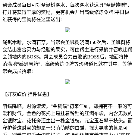
帮会成员每日可对圣诞树浇水，每次浇水获道具“圣诞馈赠”，
打开将获得丰厚的奖励，更有机会开出高级修炼令牌!平日极
难获得的宝物将在这里送出!
绳锯木断，水滴石穿。当帮会圣诞树浇满150次后，圣诞树将
会结出富含灵力与经验的果实，可由帮主进行采摘并召唤出帮
会领地内的BOSS。帮会成员合力击败该BOSS后，地面将掉
落满地“感恩宝箱”，高级修炼令牌等珍稀道具就在其中，等待
帮会成员拾取!
【好友砍价 挂件优惠】
萌猫降临，财源滚滚。“金钱猫”初来乍到，却拥有不一般的可
爱和财气。金色的花托上是挂着铃铛的红绸布袋，内含无数的
金银财宝。花托旁还生出一株金钱枝，元宝玉石攀于枝头。而
守护着这财宝的却是一只萌萌哒的白猫，摇头晃脑的甚是可