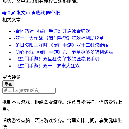
服务，文中素材如有侵权请联系删除。
0
发文章
收藏
举报
相关文章
·雪地派对 《蜀门手游》开启冰雪狂欢
·双十一大作战 《蜀门手游》狂欢福利助脱单
·冬日暖阳正好时 《蜀门手游》双十二狂欢继续
·萌心不泯 《蜀门手游》六一节童趣多多福利满满
·《蜀门手游》双旦狂欢 解救铁匠赢取手机
·《蜀门手游》双十二岁末大狂欢
留言评论
发布
抵制不良游戏，拒绝盗版游戏。注意自我保护，谨防受骗上
当。
适度游戏益脑，沉迷游戏伤身。合理安排时间，享受健康生
活！