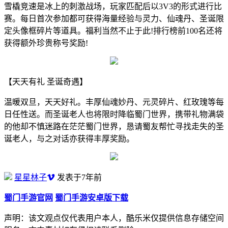
雪橇竞速是冰上的刺激战场，玩家匹配后以3V3的形式进行比
赛。每日首次参加都可获得海量经验与灵力、仙魂丹、圣诞限
定头像框碎片等道具。福利当然不止于此!排行榜前100名还将
获得额外珍贵称号奖励!
【天天有礼 圣诞奇遇】
温暖双旦，天天好礼。丰厚仙魂妙丹、元灵碎片、红玫瑰等每
日任性送。而圣诞老人也将限时降临蜀门世界，携带礼物满袋
的他却不慎迷路在茫茫蜀门世界，恳请蜀友帮忙寻找走失的圣
诞老人，与之对话亦获得丰厚奖励。
星星林子
发表于7年前
蜀门手游官网
蜀门手游安卓版下载
声明：该文观点仅代表用户本人，酷乐米仅提供信息存储空间