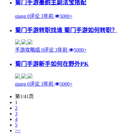
蜀门手游墨韵主副法宝搭配
qiang
0评论
3年前
5000+
蜀门手游转职找谁 蜀门手游如何转职？
手游攻略组
0评论
3年前
5000+
蜀门手游新手如何在野外PK
qiang
0评论
3年前
5000+
第1/41页
1
2
3
4
5
>>