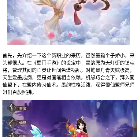
首先，先介绍一下这个新职业的来历，虽然墨韵个子娇小，来
头却很大。在《蜀门手游》的设定中，墨韵原为天灯街的镇魂
将，管理其间的亡灵让世间免遭祸乱。对笔墨丹青天赋极高，
天生爱墨成痴，更是对画笔相当依赖。机缘巧合之下，拜入蜀
仙盟下，在盟内修习仙术。墨韵性格活泼，深得蜀仙盟师兄师
姐们百般照拂。