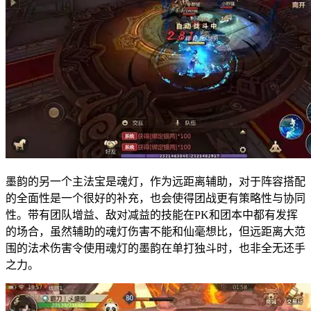
墨韵的另一个主法宝是魂灯，作为远距离辅助，对于阵容搭配
的全面性是一个很好的补充，也会使得团战更有策略性与协同
性。带有团队增益、敌对减益的技能在PK和团本中都有发挥
的场合，虽然辅助的魂灯伤害不能和仙毫想比，但远距离大范
围的法术伤害令使用魂灯的墨韵在单打独斗时，也非全无还手
之力。