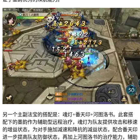
另一个主副法宝的搭配是：魂灯+番天印+河图洛书。此套搭
配下的墨韵作为辅助型远程治疗，魂灯为队友提供攻击和移速
的增益状态，为对手施加减速和降抗的减益状态，配合番天印
进一步提高队友防御状态，再加上河图洛书的治疗能力，辅助