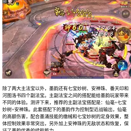
除了两大主法宝以外，墨韵还有七宝妙树、安神珠、番天印和
河图洛书四个副法宝。主副法宝之间的搭配能给墨韵玩家带来
不同的体验。测评下来，推荐的主副法宝搭配是：仙毫+七宝
妙树+安神珠。此套搭配下的墨韵作为控制型近战输出，仙毫
的高额伤害，配合墨涌技能的缴械和七宝妙树的定身效果，整
体控制效果非常突出，另外加上安神珠的无敌状态和恢复，保
证了墨韵优秀的续航能力。