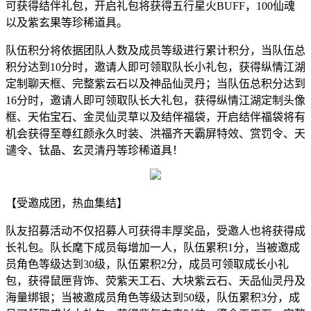
可获得结伴礼包，开启礼包将获得五行星火BUFF，100仙魂
以及紫玄果等珍稀道具。
队伍积分将依据团队人数及成员等级进行累计积分，当队伍总
积分达到10分时，邀请人即可领取队长小礼包，获得纵情江湖
定制聊天框、完整紫云石以及神品仙灵丹；当队伍总积分达到
16分时，邀请人即可领取队长大礼包，获得纵情江湖定制头像
框、天佑宝石、金灵仙灵草以及结伴福袋，开启结伴福袋将有
机会获得至尊红颜永久时装、洪福齐天霸屏特效、赏罚令、天
谴令、钛晶、玄灵清丹等珍稀道具！
【受邀成团，热血集结】
队友招募活动不仅招募人可获得丰厚奖品，受邀人也将获得成
长礼包。队长麾下成员每增加一人，队伍累积1分，当被邀成
员角色等级达到30级，队伍累积2分，成员可领取成长小礼
包，获得鼠匣背饰、荧紫天工石、大块紫云石、天品仙灵丹及
海量绑银；当被邀成员角色等级达到50级，队伍累积3分，成