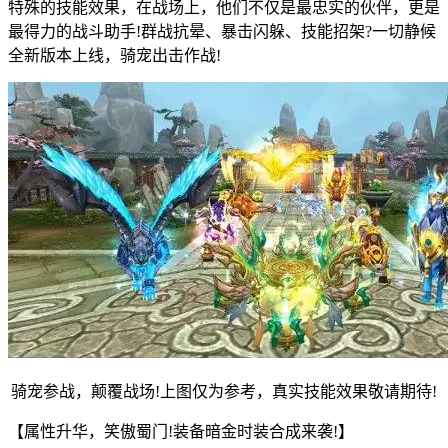
特殊的技能效果，在战场上，他们不仅是最忠实的伙伴，更是
最得力的战斗助手!群战抗晕、暴击闪躲、技能招架?一切静候
全新版本上线，骑宠出击作战!
骑宠参战，颠覆战场!上图仅为参考，真实技能效果敬请期待!
【属性升华，笑傲蜀门!装备暗金时装合成来袭!】