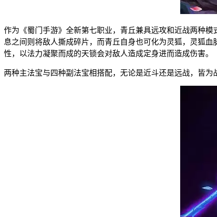
作为《蜀门手游》全新第七职业，青丘兼具远攻和近战两种模
息之间则将敌人撕成碎片，而青丘自身也可化为灵狐，灵狐血
性，以法力凝聚而成的天锁会对敌人造成定身进而造成伤害。
两种主法宝与四种副法宝相搭配，无论是近斗还是远战，皆为