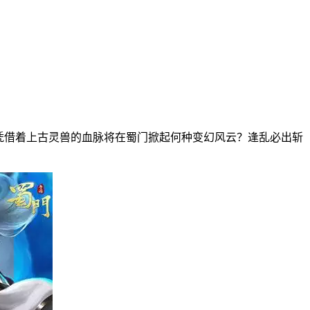
凭借着上古灵兽的血脉将在蜀门掀起何种变幻风云？逢乱必出斩