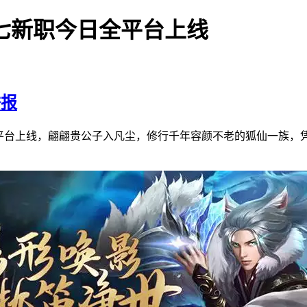
七新职今日全平台上线
举报
全平台上线，翩翩贵公子入凡尘，修行千年容颜不老的狐仙一族，