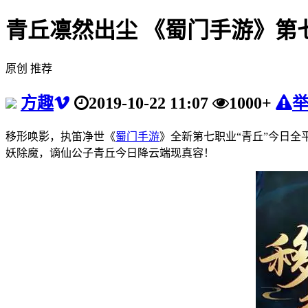
青丘凛然出尘 《蜀门手游》第
原创
推荐
方趣
2019-10-22 11:07
1000+
移形唤影，执笛净世《
蜀门手游
》全新第七职业“青丘”今日
妖除魔，谪仙公子青丘今日降云端现真容！