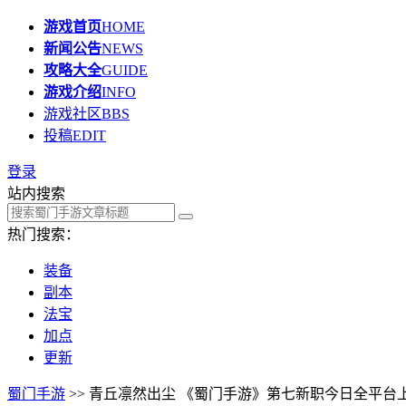
游戏首页
HOME
新闻公告
NEWS
攻略大全
GUIDE
游戏介绍
INFO
游戏社区
BBS
投稿
EDIT
登录
站内搜索
热门搜索：
装备
副本
法宝
加点
更新
蜀门手游
>> 青丘凛然出尘 《蜀门手游》第七新职今日全平台