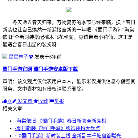
冬天逝去春天归来，万物复苏的季节已经来临，换上春日
新装也让自己焕然一新迎接全新的一年吧!《蜀门手游》“海棠
依旧”全新时装搭配桃木飞花坐骑，身边带着小花仙，这正是
最适合春日出游的装扮呀~
星星林子
发表于6年前
蜀门手游官网
蜀门手游安卓版下载
声明：该文观点仅代表用户本人，酷乐米仅提供信息存储空间
服务，文中素材如有侵权请联系删除。
0
发文章
收藏
举报
相关文章
·海棠依旧 《蜀门手游》春日新装全新亮相
·夏日新装《蜀门手游》腰饰装扮大盘点
·《蜀门手游》新时装上线 全新副本千蛇窟首曝光