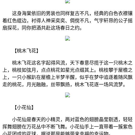
这身海棠依旧的男装也同样复古不凡，经典的白色衣襟镶
着红色绲边，衬得人神采奕奕、倜傥不凡，气宇轩昂的公子摇
扇探花，同你把酒共赴这场春日之约。
【桃木飞花】
桃木飞花这名字起得风流，天下春意尽揽于这一只桃木之
上，桃枝如弦月，点点桃花如星光点缀其上。桃枝攀于屋檐之
上，一只小猴趴在屋檐上半梦半醒，似乎在梦中追逐着随风飘
走的桃花，月光融融，丝带飘扬，桃木飞花逐一场风流梦。
【小花仙】
小花仙是春天的小精灵，两对蓝色的翅膀晶莹剔透，轻轻
挥舞翅膀在万花丛中不断飞舞。小花仙手上一直带着一簇紫色
小花团成的花球，据说那是能够带来幸福的幸运物。