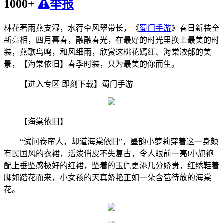
1000+
举报
林花著雨燕支湿，水荇牵风翠带长，《
蜀门手游
》春日新装全
新亮相，四月暮春，融融春光，在最好的时光里换上最美的时
装，燕歌鸟鸣，和风细雨，欣赏这桃花嫣红、海棠浓郁的美
景，【海棠依旧】春季时装，只为最美的你而生。
【进入专区 即刻下载】蜀门手游
【海棠依旧】
“试问卷帘人，却道海棠依旧”，墨韵小萝莉穿着这一身颇
有民国风的衣裙，活泼俏皮不失复古，令人眼前一亮!小旗袍
配上垂坠感极好的红裙，坠着的玉佩更添几分娇贵，红绣鞋着
脚如踏花而来，小女孩的天真娇艳正如一朵含苞待放的海棠
花。