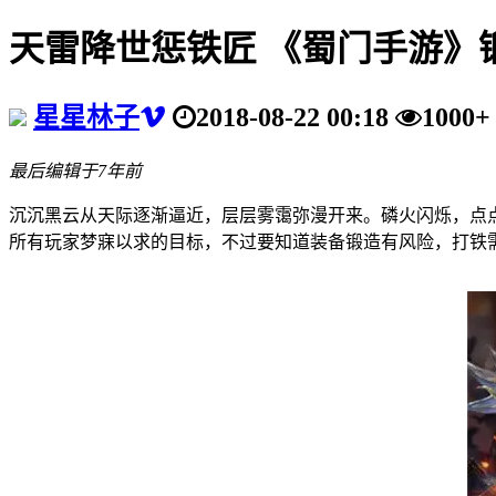
天雷降世惩铁匠 《蜀门手游》
星星林子
2018-08-22 00:18
1000+
最后编辑于7年前
沉沉黑云从天际逐渐逼近，层层雾霭弥漫开来。磷火闪烁，点
所有玩家梦寐以求的目标，不过要知道装备锻造有风险，打铁