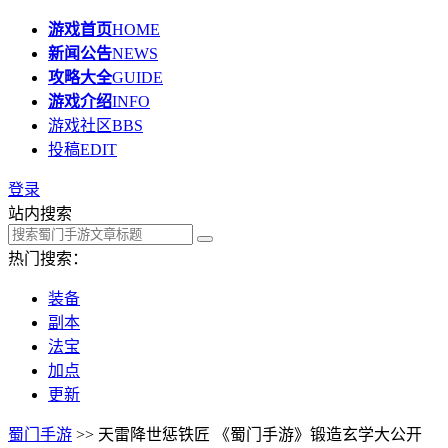
游戏首页
HOME
新闻公告
NEWS
攻略大全
GUIDE
游戏介绍
INFO
游戏社区
BBS
投稿
EDIT
登录
站内搜索
热门搜索：
装备
副本
法宝
加点
更新
蜀门手游
>> 天雷降世惩铁匠 《蜀门手游》锻造玄学大公开