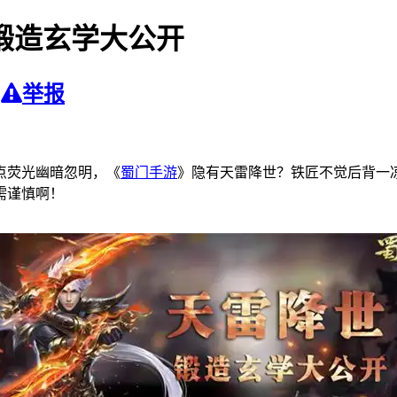
锻造玄学大公开
举报
点荧光幽暗忽明，《
蜀门手游
》隐有天雷降世？铁匠不觉后背一凉
需谨慎啊！