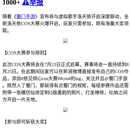
1000+
举报
随着《
蜀门手游
》宣布将与虚拟歌手洛天依开启深度联动，全
新洛天依COS大赛火爆开启，玩家只需参加，既有海量大奖领
取。
【COS大赛参与规则】
此次COS大赛将会在7月23日正式启幕，赛事将会一直持续到8
月25日。在此期间玩家可以在新浪微博直接发布自己的COS作
品，添加#依见倾心cos大赛##cos#的tag，关注并且@蜀门手游
。既然入了蜀门，那就得有点蜀门的规矩，每组参赛作品还需
附带一张模仿仙侠定制Q版墨韵的照片，打坐禅修，吐纳之间
方开启一片天地。
【参与即可斩获大奖】