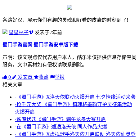
各路好汉，展示你们有趣的灵魂和好看的皮囊的时刻到了!
星星林子
发表于7年前
蜀门手游官网
蜀门手游安卓版下载
声明：该文观点仅代表用户本人，酷乐米仅提供信息存储空间
服务，文中素材如有侵权请联系删除。
0
发文章
收藏
举报
相关文章
·《蜀门手游》X洛天依联动火爆开启 七夕情缘活动来袭
·抢千元大奖 《蜀门手游》镇魂将墨韵守护灵征集活动
火爆开启
·诛魔伏妖《蜀门手游》端午龙舟大赛开启
·在《蜀门手游》邂逅洛天依 同人作品火爆
·《蜀门手游》X虚拟歌手洛天依开启联动 洛天依仙灵登