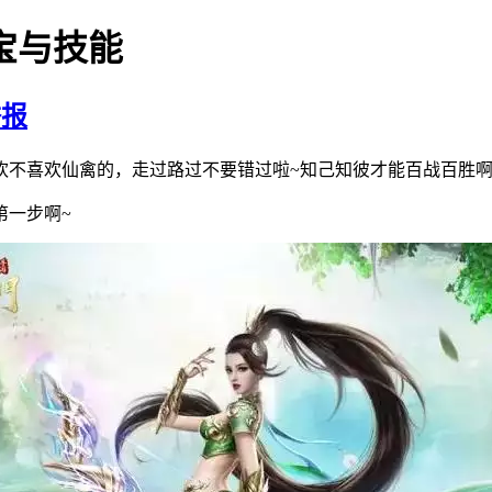
宝与技能
举报
欢不喜欢仙禽的，走过路过不要错过啦~知己知彼才能百战百胜
第一步啊~