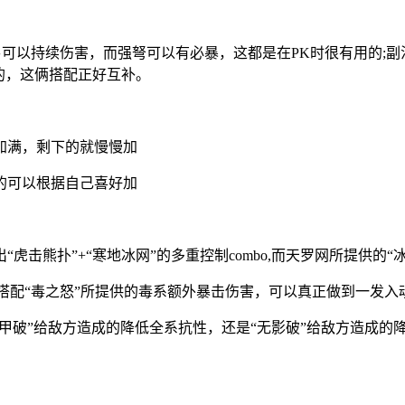
弓可以持续伤害，而强弩可以有必暴，这都是在PK时很有用的;
疫的，这俩搭配正好互补。
加满，剩下的就慢慢加
的可以根据自己喜好加
击熊扑”+“寒地冰网”的多重控制combo,而天罗网所提供的“
率搭配“毒之怒”所提供的毒系额外暴击伤害，可以真正做到一发入魂
裂甲破”给敌方造成的降低全系抗性，还是“无影破”给敌方造成的