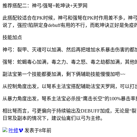
推荐搭配二：神弓/强弩+乾坤诀+天罗网
此搭配较适合在PK时候，神弓和强弩在PK时作用差不多，神
说了，强控!陷阱定身debuff有用的不行，而乾坤诀正好是免
技能加点
神弓：裂甲、灭魂可以加满、然后再把增加水系暴击伤害的都
强弩：蛇蝎毒心加满，毒之力、毒之怒、毒之劫都加满，其他
副法宝第一个技能都要加满，剩下俩辅助技能慢慢加吧~~
从控制角度出发，以弩系主法宝搭配辅助法宝天罗网，可以打出“虎
从暴力角度出发，弩系主法宝必杀技“鹰击长空”的100%暴击
相比弩而言，弓更偏向于持续输出及DEBUFF加成，无论是“
日常及副本的情况下，建议仙禽们以弓为主修。
叶修
发表于8年前