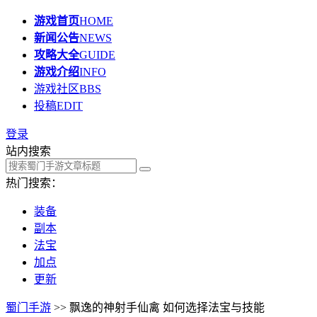
游戏首页
HOME
新闻公告
NEWS
攻略大全
GUIDE
游戏介绍
INFO
游戏社区
BBS
投稿
EDIT
登录
站内搜索
热门搜索：
装备
副本
法宝
加点
更新
蜀门手游
>> 飘逸的神射手仙禽 如何选择法宝与技能