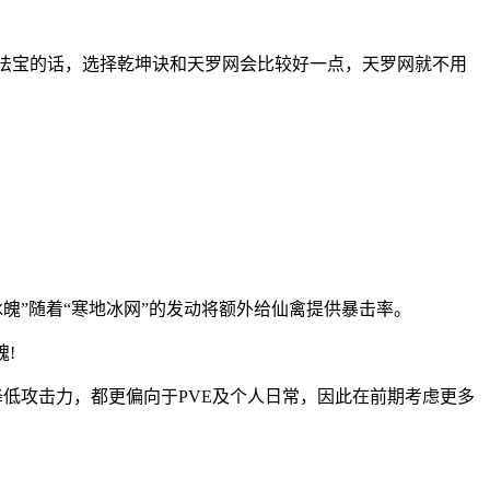
副法宝的话，选择乾坤诀和天罗网会比较好一点，天罗网就不用
冰魄”随着“寒地冰网”的发动将额外给仙禽提供暴击率。
!
降低攻击力，都更偏向于PVE及个人日常，因此在前期考虑更多