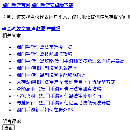
蜀门手游官网
蜀门手游安卓版下载
声明：该文观点仅代表用户本人，酷乐米仅提供信息存储空间
0
发文章
收藏
举报
相关文章
·
蜀门手游仙禽法宝选择一览
·
蜀门手游仙禽技能加点攻略
·
蜀门手游仙禽攻略 蜀门手游仙禽技能怎么点伤害最高
·
蜀门手游峨眉副法宝怎么选择
·
蜀门手游仙禽副法宝搭配攻略解答
·
大神深谈峨眉法宝选择 带你看当下主流配备方式
·
全能高手 《蜀门手游》青丘法宝加点攻略
·
弓惊飞羽 《蜀门手游》仙禽法宝使用指南
·
与爱同行 《蜀门手游》仙侣互动技能玩法开启
·
蜀门手游新手如何在野外PK
留言评论
发布