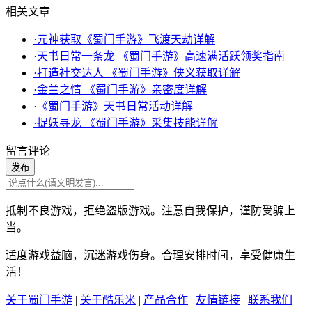
相关文章
·元神获取《蜀门手游》飞渡天劫详解
·天书日常一条龙 《蜀门手游》高速满活跃领奖指南
·打造社交达人 《蜀门手游》侠义获取详解
·金兰之情 《蜀门手游》亲密度详解
·《蜀门手游》天书日常活动详解
·捉妖寻龙 《蜀门手游》采集技能详解
留言评论
发布
抵制不良游戏，拒绝盗版游戏。注意自我保护，谨防受骗上
当。
适度游戏益脑，沉迷游戏伤身。合理安排时间，享受健康生
活！
关于蜀门手游
|
关于酷乐米
|
产品合作
|
友情链接
|
联系我们