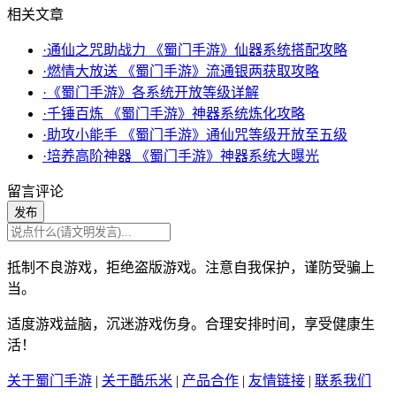
相关文章
·通仙之咒助战力 《蜀门手游》仙器系统搭配攻略
·燃情大放送 《蜀门手游》流通银两获取攻略
·《蜀门手游》各系统开放等级详解
·千锤百炼 《蜀门手游》神器系统炼化攻略
·助攻小能手 《蜀门手游》通仙咒等级开放至五级
·培养高阶神器 《蜀门手游》神器系统大曝光
留言评论
发布
抵制不良游戏，拒绝盗版游戏。注意自我保护，谨防受骗上
当。
适度游戏益脑，沉迷游戏伤身。合理安排时间，享受健康生
活！
关于蜀门手游
|
关于酷乐米
|
产品合作
|
友情链接
|
联系我们