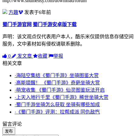
http://www.shumensy.com/download/forum
方趣
发表于6年前
蜀门手游官网
蜀门手游安卓版下载
声明：该文观点仅代表用户本人，酷乐米仅提供信息存储空间
服务，文中素材如有侵权请联系删除。
0
发文章
收藏
举报
相关文章
·海陆空集结《蜀门手游》坐骑图鉴大赏
·高能提醒！ 《蜀门手游》奇葩坐骑大赏
·萌宠收集 《蜀门手游》仙灵图鉴玩法开启
·上天入地行千里《蜀门手游》稀世坐骑大赏
·蜀门手游坐骑怎么获取 坐骑有哪些加成
·《蜀门手游》评测：拉帮成派 同仇敌忾
留言评论
发布