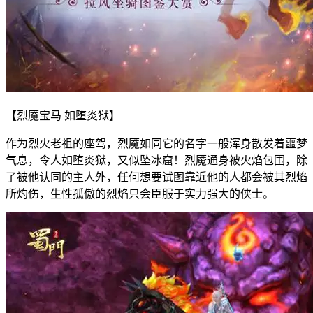
【烈魇宝马 如堕炎狱】
作为烈火老祖的座驾，烈魇如同它的名字一般浑身散发着噩梦
气息，令人如堕炎狱，又似坠冰窟！烈魇通身被火焰包围，除
了被他认同的主人外，任何想要试图靠近他的人都会被其烈焰
所灼伤，生性孤傲的烈焰只会臣服于实力强大的侠士。