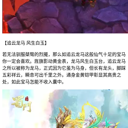
【追云龙马 风生白玉】
若无法驯服桀骜的烈魇，那么如追云龙马这般仙气十足的宝马
你一定会喜欢。旌旗影动黄金表，龙马风生白玉台，追云龙马
之所以被称为龙马，正式因为它虽为马身，但长有龙头，脚踩
五彩祥云，瞬息可出千里之外。通身金黄铠甲彰显其高贵之
处，如此宝马怎能不收入囊中。