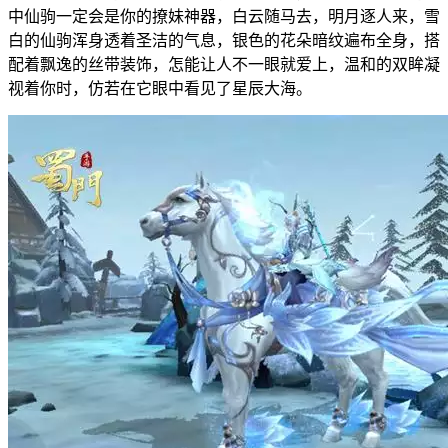
中仙驹一定会是你的撩妹神器，白云随马去，明月逐人来，雪
白的仙驹浑身透着圣洁的气息，银色的花朵暗纹遍布全身，搭
配着飘逸的丝带装饰，怎能让人不一眼就爱上，温和的双眸凝
视着你时，仿若在它眼中看见了星辰大海。