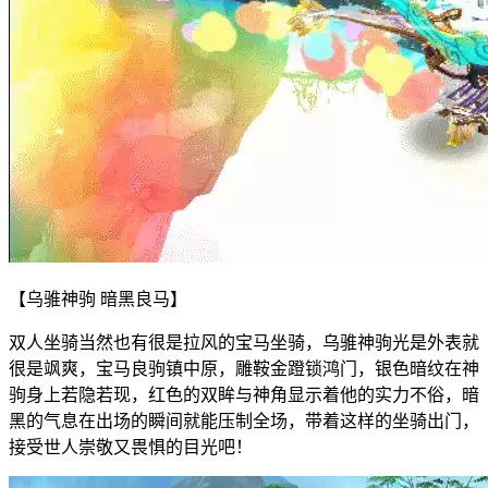
【乌骓神驹 暗黑良马】
双人坐骑当然也有很是拉风的宝马坐骑，乌骓神驹光是外表就
很是飒爽，宝马良驹镇中原，雕鞍金蹬锁鸿门，银色暗纹在神
驹身上若隐若现，红色的双眸与神角显示着他的实力不俗，暗
黑的气息在出场的瞬间就能压制全场，带着这样的坐骑出门，
接受世人崇敬又畏惧的目光吧！