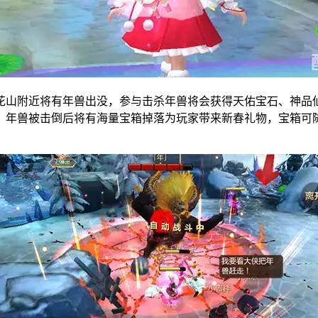
花山附近将有年兽出没，参与击杀年兽将会获得天佑宝石、神品仙
！年兽被击倒后将有海量宝箱掉落为玩家带来新春礼物，宝箱可