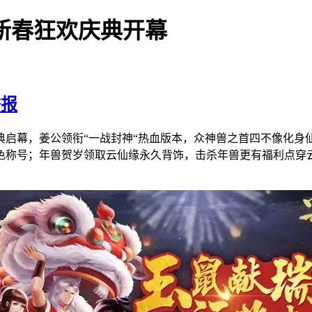
新春狂欢庆典开幕
举报
典启幕，姜公领衔“一战封神“热血版本，众神兽之首四不像化身
色称号；年兽贺岁领取云仙缘永久背饰，击杀年兽更有福利点穿