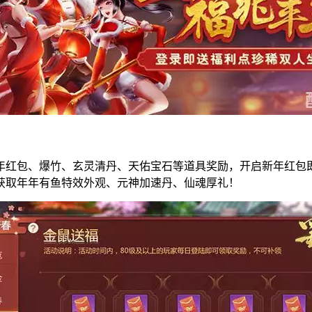
年红包、爆竹、玄灵清丹、天佑宝石等道具奖励，开启新年红包
获取年年有鱼特效外观、元神加速丹、仙魂厚礼！