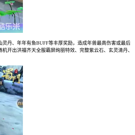
灵丹、年年有鱼BUFF等丰厚奖励，造成年兽最高伤害或最后
随机开出洪福齐天全服霸屏绚丽特效、完整紫云石、玄灵清丹、