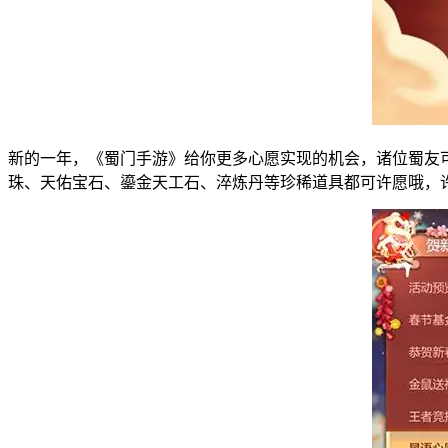
新的一年，《蜀门手游》给你更多心愿实现的机会，诸位蜀友
珠、天佑宝石、鎏金天工石、淬炼丹等珍稀道具都可许愿哦，