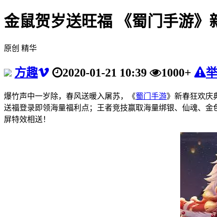
金鼠贺岁送旺福 《蜀门手游》
原创
精华
方趣
2020-01-21 10:39
1000+
爆竹声中一岁除，春风送暖入屠苏，《
蜀门手游
》新春狂欢庆
送福登录即领海量福利点；王者竞技赢取海量绑银、仙魂、金
屏特效相送！