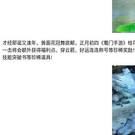
才经耶诞又逢年，兽面花冠舞欲颠，正月初四《蜀门手游》桂
一击将会额外获得福利点、穿云箭、好运连连称号等珍稀奖励
技能突破书等珍稀道具!