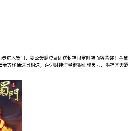
仙灵进入蜀门，姜公馈赠登录即送封神限定时装面容背饰！金鼠
云箭等珍稀道具相送；喜迎财神海量绑银仙魂灵力、洪福齐天霸