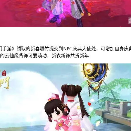
门手游》领取的新春爆竹提交到NPC庆典大使处，可增加自身庆
女孩的云仙缘背饰可爱萌动，新衣新饰共贺新年！