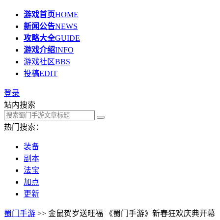
游戏首页
HOME
新闻公告
NEWS
攻略大全
GUIDE
游戏介绍
INFO
游戏社区
BBS
投稿
EDIT
登录
站内搜索
热门搜索：
装备
副本
法宝
加点
更新
蜀门手游
>> 金鼠贺岁送旺福 《蜀门手游》新春狂欢庆典开幕