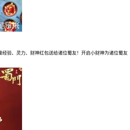
量经验、灵力、财神红包送给诸位蜀友！开启小财神为诸位蜀友