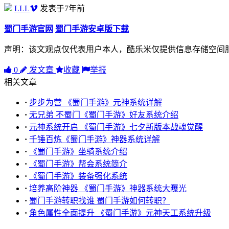
LLL
发表于7年前
蜀门手游官网
蜀门手游安卓版下载
声明：该文观点仅代表用户本人，酷乐米仅提供信息存储空间
0
发文章
收藏
举报
相关文章
·
步步为营 《蜀门手游》元神系统详解
·
无兄弟 不蜀门《蜀门手游》好友系统介绍
·
元神系统开启 《蜀门手游》七夕新版本战魂觉醒
·
千锤百炼《蜀门手游》神器系统详解
·
《蜀门手游》坐骑系统介绍
·
《蜀门手游》帮会系统简介
·
《蜀门手游》装备强化系统
·
培养高阶神器 《蜀门手游》神器系统大曝光
·
蜀门手游转职找谁 蜀门手游如何转职？
·
角色属性全面提升 《蜀门手游》元神天工系统升级