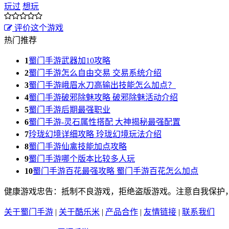
玩过
想玩
评价这个游戏
热门推荐
1
蜀门手游武器加10攻略
2
蜀门手游怎么自由交易 交易系统介绍
3
蜀门手游峨眉水刀高输出技能怎么加点？
4
蜀门手游破邪除魅攻略 破邪除魅活动介绍
5
蜀门手游后期最强职业
6
蜀门手游-灵石属性搭配 大神揭秘最强配置
7
玲珑幻境详细攻略 玲珑幻境玩法介绍
8
蜀门手游仙禽技能加点攻略
9
蜀门手游哪个版本比较多人玩
10
蜀门手游百花最强攻略 蜀门手游百花怎么加点
健康游戏忠告：抵制不良游戏，拒绝盗版游戏。注意自我保护
关于蜀门手游
|
关于酷乐米
|
产品合作
|
友情链接
|
联系我们