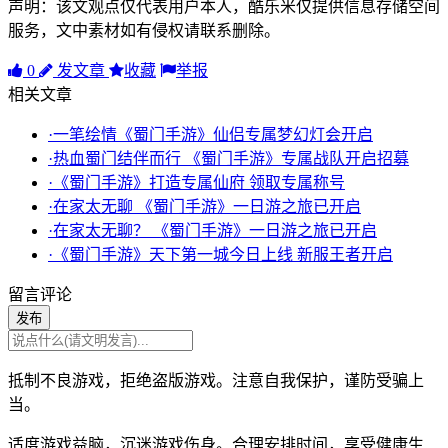
声明：该文观点仅代表用户本人，酷乐米仅提供信息存储空间
服务，文中素材如有侵权请联系删除。
0
发文章
收藏
举报
相关文章
·一笔绘情《蜀门手游》仙侣专属梦幻灯会开启
·热血蜀门结伴而行 《蜀门手游》专属战队开启招募
·《蜀门手游》打造专属仙府 领取专属称号
·在家太无聊 《蜀门手游》一日游之旅已开启
·在家太无聊？ 《蜀门手游》一日游之旅已开启
·《蜀门手游》天下第一城今日上线 新服王者开启
留言评论
发布
抵制不良游戏，拒绝盗版游戏。注意自我保护，谨防受骗上
当。
适度游戏益脑，沉迷游戏伤身。合理安排时间，享受健康生