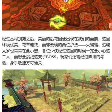
经过吕村别苑之后，美丽的后花园便出现在我们的面前，这里
环境优美，花草雅致，而郭云璞的两位护法——火蝙蝠、追魂
太岁也常常在此小憩，各位少侠经过这里的时候一定要小心这
二人！而想要挑战这双子BOSS，玩家们还需经过阵法的考
验，身手敏捷方可通关！