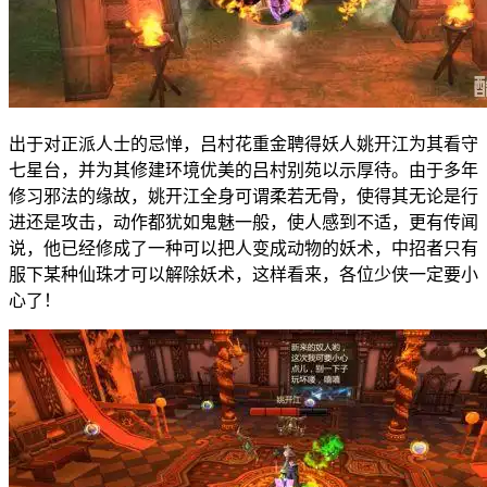
出于对正派人士的忌惮，吕村花重金聘得妖人姚开江为其看守
七星台，并为其修建环境优美的吕村别苑以示厚待。由于多年
修习邪法的缘故，姚开江全身可谓柔若无骨，使得其无论是行
进还是攻击，动作都犹如鬼魅一般，使人感到不适，更有传闻
说，他已经修成了一种可以把人变成动物的妖术，中招者只有
服下某种仙珠才可以解除妖术，这样看来，各位少侠一定要小
心了！