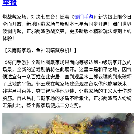
举报
燃战戴家场，对决七星台！随着《
蜀门手游
》新等级上限今日
全面开放，新地图戴家场与新副本七星台同步开启！蜀门世界
波澜再起，正邪两派激战交锋，更多新版本精彩玩法即刻上线
体验！
【风雨戴家场，鱼神洞暗藏杀机！】
《蜀门手游》全新地图戴家场是面向等级达到70级玩家开放的
场景，全新的游戏剧情将在此展开。这里本是和平之地，因气
候适宜有一众百姓在此安居，直到观星术士郭云璞的到来破坏
了此地的平衡。郭云璞在戴家场建造观星台以供他施展妖术，
残害吕村百姓，夺其智后供他驱使，让戴家场的正义人士伤透
脑筋。自从吕村与戴家场的矛盾不断激化，正邪两派高人纷纷
汇集此地，整个戴家场便成二分之势。