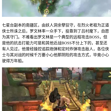
七星台副本的南疆区，由妖人洞余孽驻守，在烈火老祖为正道
侠士所诛之后，罗文林率一众手下，投靠到了吕村麾下，自愿
为其守门。不难看出罗文林是一个典型的远程攻击BOSS，但
是他的抗击打能力可是和其他近战BOSS不分上下的，甚至还
有人见过，他曾经操控追踪炮弹和定时炸弹攻击敌人，各位侠
士与其对战的时候千万要小心他那阴险的攻击方式，毕竟小心
驶得万年船。