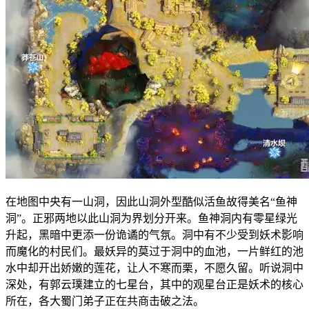
在地图中央有一山洞，因此山洞外型酷似活鱼故得美名“鱼神
洞”。正邪两地以此山洞为界划分开来。鱼神洞内有零星绿光
升起，黑暗中更添一份诡谲的气氛。洞中有不少受到妖术影响
而魔化的村民们。最妖异的莫过于洞中的血池，一片鲜红的池
水中却开出娇嫩的莲花，让人不寒而栗，不愿久留。听说洞中
深处，有郭云璞建立的七星台，其中的观星台正是妖术的核心
所在，各大蜀门弟子正在共商击破之法。