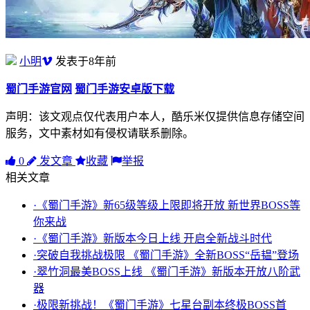
小明
发表于8年前
蜀门手游官网
蜀门手游安卓版下载
声明：该文观点仅代表用户本人，酷乐米仅提供信息存储空间
服务，文中素材如有侵权请联系删除。
0
发文章
收藏
举报
相关文章
·《蜀门手游》新65级等级上限即将开放 新世界BOSS等
你来战
·《蜀门手游》新版本今日上线 开启全新战斗时代
·突破自我挑战极限 《蜀门手游》全新BOSS“岳韫”登场
·翠竹洞最美BOSS上线 《蜀门手游》新版本开放八阶武
器
·极限新挑战！《蜀门手游》七星台副本终极BOSS首